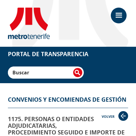
Saltar
Saltar
al
a
contenido
la
principal
barra
lateral
principal
Portal
de
Transparencia
PORTAL DE TRANSPARENCIA
Metrotenerife
Buscar
CONVENIOS Y ENCOMIENDAS DE GESTIÓN
VOLVER
1175. PERSONAS O ENTIDADES
ADJUDICATARIAS,
PROCEDIMIENTO SEGUIDO E IMPORTE DE