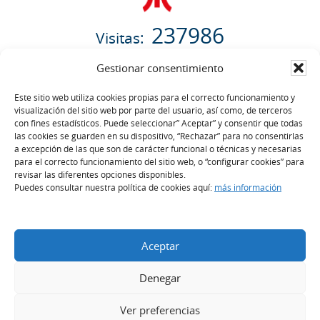
237986
Visitas:
06/08/2026
Gestionar consentimiento
Este sitio web utiliza cookies propias para el correcto funcionamiento y
visualización del sitio web por parte del usuario, así como, de terceros
con fines estadísticos. Puede seleccionar” Aceptar” y consentir que todas
las cookies se guarden en su dispositivo, “Rechazar” para no consentirlas
a excepción de las que son de carácter funcional o técnicas y necesarias
Comisionado de Transparencia
para el correcto funcionamiento del sitio web, o “configurar cookies” para
revisar las diferentes opciones disponibles.
Puedes consultar nuestra política de cookies aquí:
más información
Procedimiento de Reclamación
en materia de transparencia
Aceptar
Política de cookies
Denegar
Aviso Legal
Ver preferencias
Accesibilidad Web