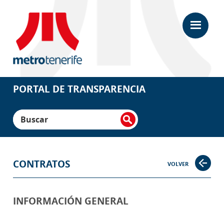
Saltar
Saltar
al
a
contenido
la
principal
barra
lateral
principal
Portal
de
Transparencia
PORTAL DE TRANSPARENCIA
Metrotenerife
Buscar
CONTRATOS
VOLVER
INFORMACIÓN GENERAL