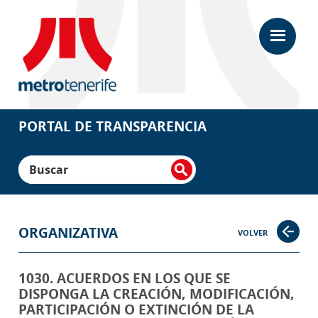
Saltar
Saltar
al
a
contenido
la
principal
barra
lateral
principal
Portal
de
Transparencia
PORTAL DE TRANSPARENCIA
Metrotenerife
Buscar
ORGANIZATIVA
VOLVER
1030. ACUERDOS EN LOS QUE SE
DISPONGA LA CREACIÓN, MODIFICACIÓN,
PARTICIPACIÓN O EXTINCIÓN DE LA