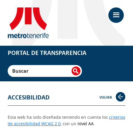
Saltar
Saltar
al
a
contenido
la
principal
barra
lateral
principal
Portal
de
Transparencia
PORTAL DE TRANSPARENCIA
Metrotenerife
Buscar
ACCESIBILIDAD
VOLVER
Esta web ha sido diseñada teniendo en cuenta los
criterios
de accesibilidad WCAG 2.0
, con un
nivel AA
.